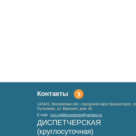
Контакты
143441, Московская обл., городской округ Красногорск , пг
Путилково, ул. Верхняя, дом. 42
Е-mail
ooo.pytilkovoservis@yandex.ru
ДИСПЕТЧЕРСКАЯ
(круглосуточная)