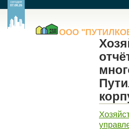
сегодня
07.08.26
ООО
"ПУТИЛК
Хозя
отчё
мног
Пути
корпу
Хозяйс
управл